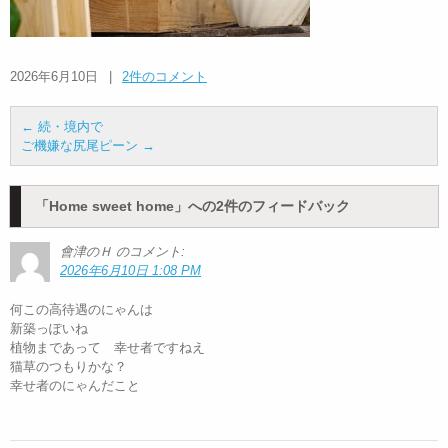
2026年6月10日
|
2件のコメント
←
続・境内で
ご機嫌な尻尾ピーン
→
「
Home sweet home
」への2件のフィードバック
會津のＨ
のコメント:
2026年6月10日 1:08 PM
何この高待遇のにゃんは
新築っぽいね
植物まであって 幸せ者ですねえ
猫草のつもりかな？
幸せ者のにゃんだこと