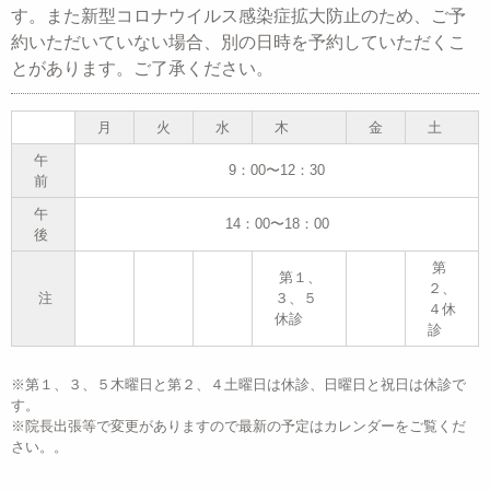
す。また新型コロナウイルス感染症拡大防止のため、ご予
約いただいていない場合、別の日時を予約していただくこ
とがあります。ご了承ください。
月
火
水
木
金
土
午
9：00〜12：30
前
午
14：00〜18：00
後
第
第１、
２、
注
３、５
４休
休診
診
※第１、３、５木曜日と第２、４土曜日は休診、日曜日と祝日は休診で
す。
※院長出張等で変更がありますので最新の予定はカレンダーをご覧くだ
さい。。