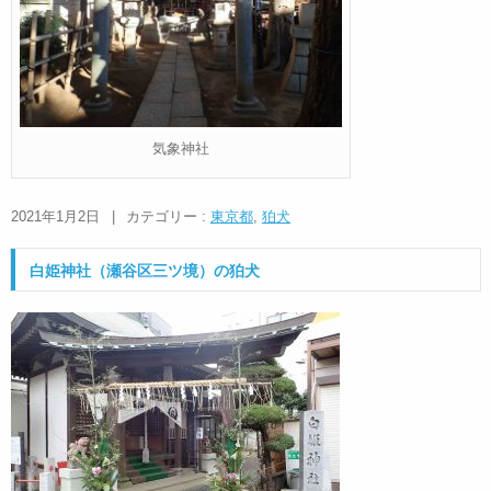
気象神社
2021年1月2日
|
カテゴリー :
東京都
,
狛犬
白姫神社（瀬谷区三ツ境）の狛犬