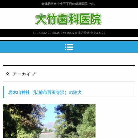
会津若松市中央三丁目の歯科医院です。
大竹歯科医院
TEL.
0242-22-3835
965-0037会津若松市中央3-5-22
アーカイブ
岩木山神社（弘前市百沢寺沢）の狛犬