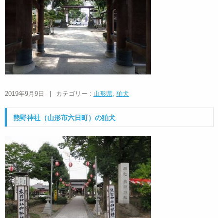
2019年9月9日
|
カテゴリー :
山形県
,
狛犬
熊野神社（山形市六日町）の狛犬