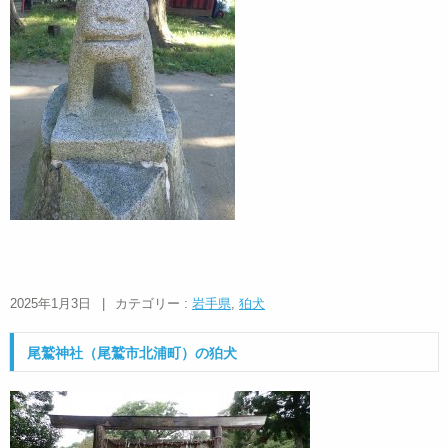
2025年1月3日
|
カテゴリー :
岩手県
,
狛犬
尾鷲神社（尾鷲市北浦町）の狛犬