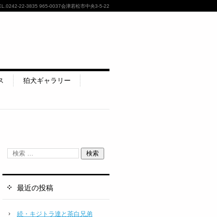
EL.
0242-22-3835
965-0037会津若松市中央3-5-22
ス
狛犬ギャラリー
最近の投稿
続・キジトラ達と茶白兄弟