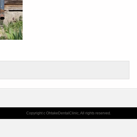
Copyright c OhtakeDentalClinic, All rights reserved.