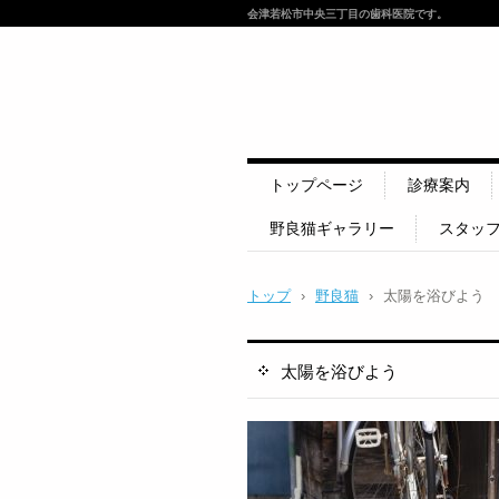
会津若松市中央三丁目の歯科医院です。
トップページ
診療案内
野良猫ギャラリー
スタッ
トップ
›
野良猫
›
太陽を浴びよう
太陽を浴びよう